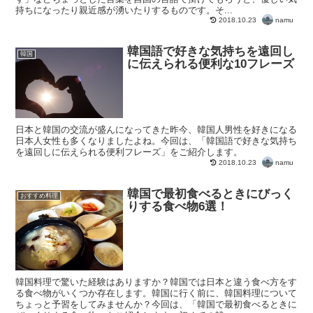
持ちになったり親近感が湧いたりするものです。そ...
namu
2018.10.23
韓国語で好きな気持ちを遠回し
韓国
に伝えられる便利な10フレーズ
日本と韓国の交流が盛んになってきた昨今、韓国人男性を好きになる
日本人女性も多くなりましたよね。今回は、「韓国語で好きな気持ち
を遠回しに伝えられる便利フレーズ」をご紹介します。
namu
2018.10.23
韓国で最初食べるときにびっく
おすすめ料理
りする食べ物6選！
韓国料理で驚いた経験はありますか？韓国では日本と違う食べ方をす
る食べ物がいくつか存在します。韓国に行く前に、韓国料理について
ちょっと予習をしてみませんか？今回は、「韓国で最初食べるときに