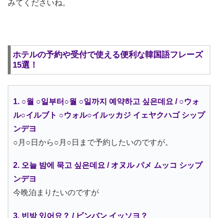
みてくださいね。
ホテルの予約や受付で使える便利な韓国語フレーズ
15選！
1. ○월 ○일부터○월 ○일까지 예약하고 싶은데요 / ○ウォ
ル○イルブト ○ウォル○イルッカジ イェヤクハゴ シップ
ンデヨ
○月○日から○月○日まで予約したいのですが。
2. 오늘 밤에 묵고 싶은데요 / オヌル パメ ムッコ シップ
ンデヨ
今晩泊まりたいのですが
3. 빈방 있어요？ / ビンパン イッソヨ？