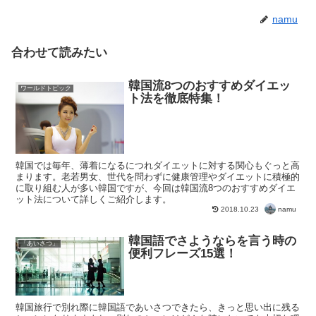
namu
合わせて読みたい
韓国流8つのおすすめダイエッ
ワールドトピック
ト法を徹底特集！
韓国では毎年、薄着になるにつれダイエットに対する関心もぐっと高
まります。老若男女、世代を問わずに健康管理やダイエットに積極的
に取り組む人が多い韓国ですが、今回は韓国流8つのおすすめダイエ
ット法について詳しくご紹介します。
namu
2018.10.23
韓国語でさようならを言う時の
「あいさつ」
便利フレーズ15選！
韓国旅行で別れ際に韓国語であいさつできたら、きっと思い出に残る