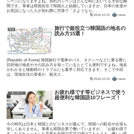
シーンになりますよね。別れのシーンはどんな時においても大切な瞬
間です。筆者は韓国在住で韓国人と結婚していますが、日本の友達や
お世話になった人が別れ際に空港で「さようなら」...
namu
2018.10.23
旅行で超役立つ韓国語の地名の
韓国
読み方15選！
(Republic of Korea) 韓国旅行で電車やバス、タクシーなどに乗る際に
目的地の地名やその読み方を知っているととても便利ですよね。地名
がわかると移動時のトラブルにも素早く対応できます。そこで今回
は、現地在住の筆者が、観光ス...
namu
2018.10.23
お疲れ様です等ビジネスで使う
「あいさつ」
超便利な韓国語10フレーズ！
今の時代は日本と韓国とのビジネスが盛んで、韓国への駐在や出張も
珍しくありません。筆者も韓国企業で働いていますが、「お疲れ様で
す」などちょっとした言葉を自国の言語で掛けてもらうと、優しい気