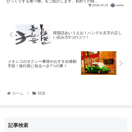
びっくりする食べ物」をご紹介します。初めての韓...
namu
2018.10.23
韓国語あいうえお！ハングル文字の正し
い読み方5つのコツ！
メキシコのタクシー事情やおすすめ移動
手段！旅行前に知るべき7つの事！
ホーム
韓国
記事検索