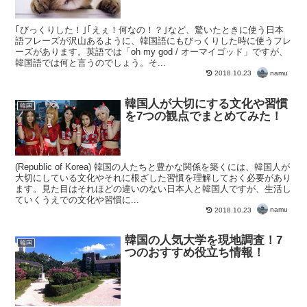
｢びっくりした！｣｢えぇ！何なの！？｣など、驚いたときに使う日本
語フレーズが沢山あるように、韓国語にもびっくりした時に使うフレ
ーズがあります。英語では「oh my god / オーマイゴッド」ですが、
韓国語では何と言うのでしょう。そ...
namu
2018.10.23
韓国人が大切にする文化や習慣
韓国
を7つの観点でまとめてみた！
(Republic of Korea) 韓国の人たちと豊かな関係を築くには、韓国人が
大切にしている文化やそれに根ざした習慣を理解しておく必要があり
ます。見た目はそれほどの違いのない日本人と韓国人ですが、生活し
ていくうえでの文化や習慣に...
namu
2018.10.23
韓国の人気大学を現地調査！7
韓国
つのおすすめ役立ち情報！