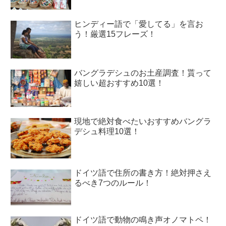
ヒンディー語で「愛してる」を言お
う！厳選15フレーズ！
バングラデシュのお土産調査！貰って
嬉しい超おすすめ10選！
現地で絶対食べたいおすすめバングラ
デシュ料理10選！
ドイツ語で住所の書き方！絶対押さえ
るべき7つのルール！
ドイツ語で動物の鳴き声オノマトペ！