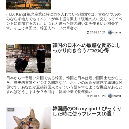
(H.B. Kang) 観光産業に特に力を入れている韓国では、首都ソウルの
みならず地方でもイベントが年中盛り沢山！現地の人に交じってイベ
ントに参加するのも、いつもと違った旅の思い出を作るいい機会で
す。そこで今回は、韓国人ハーフの筆者が...
namu
2018.10.23
韓国の日本への敏感な反応にし
韓国
っかり向き合う7つの心得
日本から一番近い外国である韓国。韓国と日本は近い国同士だからこ
そ、歴史的背景やビジネス問題など、お互いの反応が敏感で繊細な関
係です。あなたが直接韓国人とそういう話をするような機会があると
すればどうしますか？今回は、韓国企業で長年働い...
namu
2018.10.23
韓国語のOh my god！びっくり
韓国
した時に使うフレーズ10選！