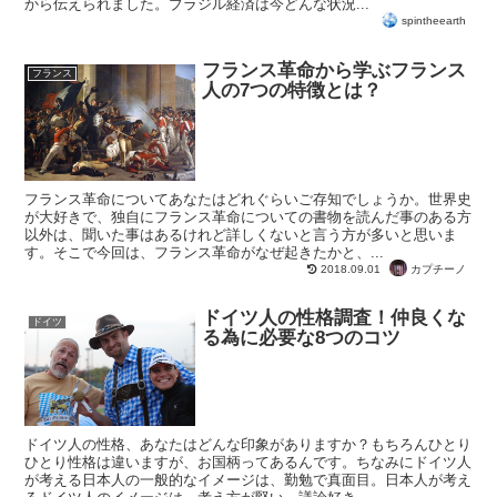
から伝えられました。ブラジル経済は今どんな状況...
spintheearth
フランス革命から学ぶフランス
フランス
人の7つの特徴とは？
フランス革命についてあなたはどれぐらいご存知でしょうか。世界史
が大好きで、独自にフランス革命についての書物を読んだ事のある方
以外は、聞いた事はあるけれど詳しくないと言う方が多いと思いま
す。そこで今回は、フランス革命がなぜ起きたかと、...
カプチーノ
2018.09.01
ドイツ人の性格調査！仲良くな
ドイツ
る為に必要な8つのコツ
ドイツ人の性格、あなたはどんな印象がありますか？もちろんひとり
ひとり性格は違いますが、お国柄ってあるんです。ちなみにドイツ人
が考える日本人の一般的なイメージは、勤勉で真面目。日本人が考え