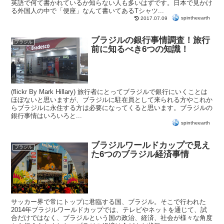
英語で何て書かれているか知らない人も多いはずです。日本で見かけ
る外国人の中で「便座」なんて書いてあるTシャツ...
spintheearth
2017.07.09
ブラジルの銀行事情調査！旅行
ブラジル
前に知るべき6つの知識！
(flickr By Mark Hillary) 旅行者にとってブラジルで銀行にいくことは
ほぼないと思いますが、ブラジルに駐在員として来られる方やこれか
らブラジルに永住する方は必要になってくると思います。ブラジルの
銀行事情はいろいろと...
spintheearth
ブラジルワールドカップで見え
ブラジル
た6つのブラジル経済事情
サッカー界で常にトップに君臨する国、ブラジル。そこで行われた
2014年ブラジルワールドカップでは、テレビやネットを通じて、試
合だけではなく、ブラジルという国の政治、経済、社会が様々な角度