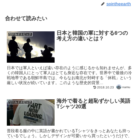
spintheearth
合わせて読みたい
日本と韓国の軍に対する6つの
ワールドトピック
考え方の違いとは？
日本では軍人といえば遠い存在のように感じるかも知れませんが、多
くの韓国人にとって軍人はとても身近な存在です。世界中で最後の冷
戦地帯である朝鮮半島では、今もなお南北が対峙する「休戦」という
厳しい状況が続いています。このような歴史的背景...
namu
2018.10.23
海外で着ると超恥ずかしい英語
ワールドトピック
Tシャツ20選
普段着る服の中に英語が書かれているTシャツをきっとあなたも持っ
ているでしょう。しかしデザインが可愛いから買ったというだけで、