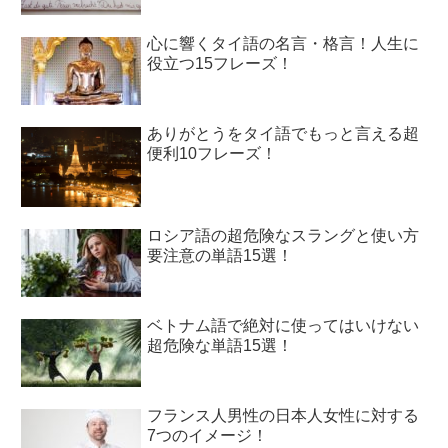
心に響くタイ語の名言・格言！人生に
役立つ15フレーズ！
ありがとうをタイ語でもっと言える超
便利10フレーズ！
ロシア語の超危険なスラングと使い方
要注意の単語15選！
ベトナム語で絶対に使ってはいけない
超危険な単語15選！
フランス人男性の日本人女性に対する
7つのイメージ！