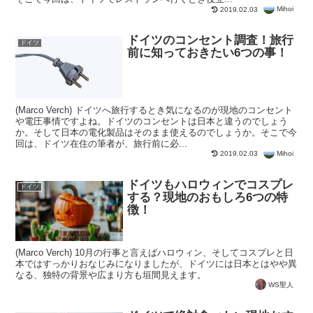
Mihoi
2019.02.03
ドイツのコンセント調査！旅行
ドイツ
前に知っておきたい6つの事！
(Marco Verch) ドイツへ旅行するとき気になるのが現地のコンセント
や電圧事情ですよね。ドイツのコンセントは日本と違うのでしょう
か。そして日本の電化製品はそのまま使えるのでしょうか。そこで今
回は、ドイツ在住の筆者が、旅行前に必...
Mihoi
2019.02.03
ドイツもハロウィンでコスプレ
ドイツ
する？現地のおもしろ6つの特
徴！
(Marco Verch) 10月の行事と言えばハロウィン、そしてコスプレと日
本ではすっかりおなじみになりましたが、ドイツには日本とはやや異
なる、独特の背景や広まり方も垣間見えます。
WS聖人