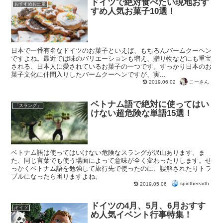
ドイツで絶対食べたい現地おす
おすすめお土産
すめ人気お菓子10選！
日本で一番有名なドイツのお菓子といえば、もちろんバームクーヘン
ですよね。最近では味のバリエーションも増え、贈り物などにも重宝
される、日本人に愛されているお菓子の一つです。すっかり日本のお
菓子文化に仲間入りしたバームクーヘンですが、実...
こーさん
2019.06.02
ベトナム語で絶対に使ってはい
「スラング」
けない超危険な単語15選！
ベトナム語は使ってはいけない危険なスラングが沢山あります。ま
た、同じ言葉でも使う場面によって意味が全く変わったりします。せ
っかくベトナム語を勉強して旅行先で使ったのに、誤解されたりトラ
ブルになったら困りますよね。
spintheearth
2019.05.06
ドイツの4月、5月、6月おすす
ドイツ
め人気イベント行事特集！