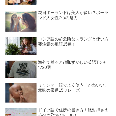
親日ポーランドは美人が多い？ポーラ
ンド人女性7つの魅力
ロシア語の超危険なスラングと使い方
要注意の単語15選！
海外で着ると超恥ずかしい英語Tシャ
ツ20選
ミャンマー語でよく使う「かわいい」
意味の厳選15フレーズ！
ドイツ語で住所の書き方！絶対押さえ
るべき7つのルール！