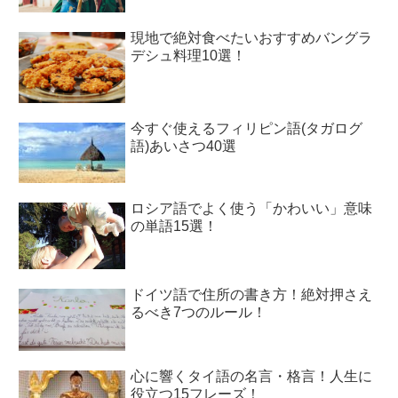
現地で絶対食べたいおすすめバングラ
デシュ料理10選！
今すぐ使えるフィリピン語(タガログ
語)あいさつ40選
ロシア語でよく使う「かわいい」意味
の単語15選！
ドイツ語で住所の書き方！絶対押さえ
るべき7つのルール！
心に響くタイ語の名言・格言！人生に
役立つ15フレーズ！