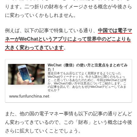
ります。二つ折りの財布をイメージさせる概念が今後さら
に変わっていくかもしれません。
例えば、以下の記事で特集している通り、
中国では電子マ
ネーがWeChatというアプリによって世界中のどこよりも
大きく変わってきています
。
WeChat（微信）の使い方と注意点をまとめてみ
た！
最近日本でもお店などでよく見聞きするようになった
WeChat(ウィーチャット)。今さら誰かに聞くのもちょっ
と…と思っているあなたのために、今回はWeChatとは何
か、WeChatの使い方や注意点についてご紹介します。こ
の記事を読んで、あなたもぜひWeChatデビューしてみま
せんか？
www.funfunchina.net
また、他の国の電子マネー事情も以下の記事の通りどんど
ん変わってきているので、この「財布」という概念は今後
さらに拡大していくことでしょう。