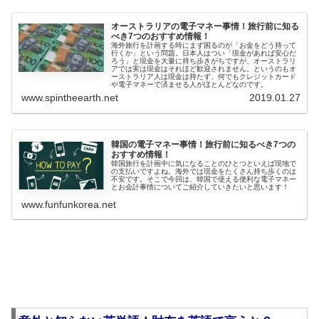
オーストラリアの電子マネー事情！旅行前に知る
べき7つのおすすめ情報！
海外旅行を計画する時にまず困るのが「お金をどう持って
行くか」という問題。日本人はつい「現金があれば安心だ
ろう」と現金を大量に持ち歩きがちですが、オーストラリ
アでは実は現金はそれほど歓迎されません。というのもオ
ーストラリア人は現金は持たず、何でもクレジットカード
や電子マネーで済ませる人がほとんどなのです。
www.spintheearth.net
2019.01.27
韓国の電子マネー事情！旅行前に知るべき7つの
おすすめ情報！
韓国旅行を計画中に気になることのひとつといえば現地で
の支払いですよね。海外では現金をたくさん持ち歩くのは
不安です。そこで今回は、韓国で使える便利な電子マネー
とお会計事情についてご紹介していきたいと思います！
www.funfunkorea.net