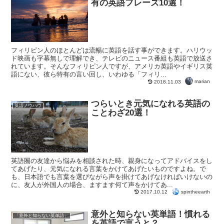
有の英語フレーズ10選！
フィリピン人のほとんどは流暢に英語を話す事ができます。ハリウッ
ド映画も字幕無しで理解でき、テレビのニュース番組も英語で放送さ
れています。そんなフィリピン人ですが、アメリカ英語やイギリス英
語にない、彼ら特有の言い回し、いわゆる「フィリ...
marian
2018.11.03
つらいとき元気になれる英語の
英語ノウハウ
ことわざ20選！
英語圏の友達から悩みを相談された時、親身になってアドバイスをし
てあげたり、元気になれる言葉をかけてあげたいものですよね。で
も、日本語でも言葉を選びながら声を掛けてあげなければいけないの
に、友人が外国人の場合、ますます何て声をかけてあ...
spintheearth
2017.10.12
意外と知らない英単語！慣れる
「意外と知らない英単語」
を英語で言うと？