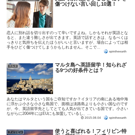
傷つけない言い回し10選！
恋人に別れ話を切り出すのって辛いですよね。しかもそれが英語とな
ると、また違う難しさが出てきます。英語で話すときは、なるべくは
っきりと気持ちを伝えたほうがいいと言いますが、場合によっては相
手をひどく傷つけてしまうかもしれません。そこで...
spintheearth
マルタ島へ英語留学！知られざ
マルタ
る9つの好条件とは？
あなたはマルタという国をご存知ですか？イタリアの南にある地中海
に浮かぶ小さな小さな島国で、面積は淡路島よりも小さい国なのです
が、今、英語留学先としてとても人気が出てきている国です。小さい
ながらに2004年にはEUにも加盟しているし、...
spintheearth
2015.08.04
使うと喜ばれる！フィリピン特
フィリピン