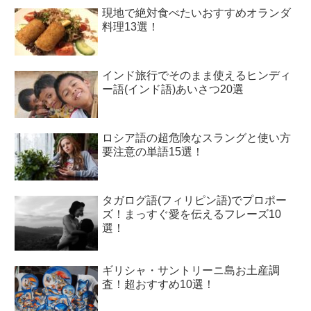
現地で絶対食べたいおすすめオランダ
料理13選！
インド旅行でそのまま使えるヒンディ
ー語(インド語)あいさつ20選
ロシア語の超危険なスラングと使い方
要注意の単語15選！
タガログ語(フィリピン語)でプロポー
ズ！まっすぐ愛を伝えるフレーズ10
選！
ギリシャ・サントリーニ島お土産調
査！超おすすめ10選！