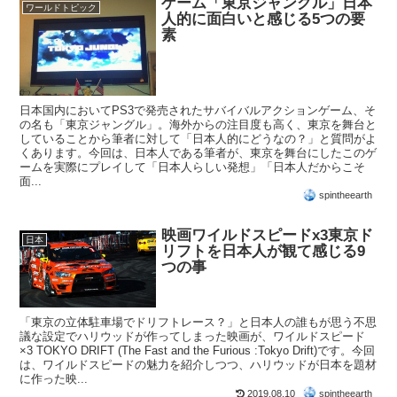
ゲーム「東京ジャングル」日本
ワールドトピック
人的に面白いと感じる5つの要
素
日本国内においてPS3で発売されたサバイバルアクションゲーム、そ
の名も「東京ジャングル」。海外からの注目度も高く、東京を舞台と
していることから筆者に対して「日本人的にどうなの？」と質問がよ
くあります。今回は、日本人である筆者が、東京を舞台にしたこのゲ
ームを実際にプレイして「日本人らしい発想」「日本人だからこそ
面...
spintheearth
映画ワイルドスピードx3東京ド
日本
リフトを日本人が観て感じる9
つの事
「東京の立体駐車場でドリフトレース？」と日本人の誰もが思う不思
議な設定でハリウッドが作ってしまった映画が、ワイルドスピード
×3 TOKYO DRIFT (The Fast and the Furious :Tokyo Drift)です。今回
は、ワイルドスピードの魅力を紹介しつつ、ハリウッドが日本を題材
に作った映...
2019.08.10
spintheearth