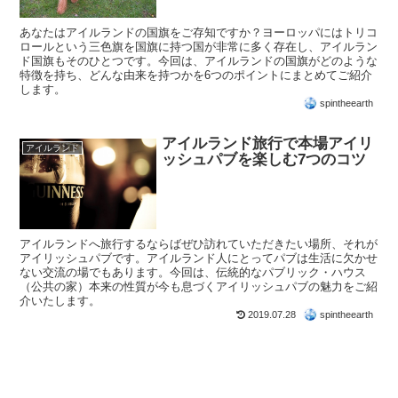
あなたはアイルランドの国旗をご存知ですか？ヨーロッパにはトリコ
ロールという三色旗を国旗に持つ国が非常に多く存在し、アイルラン
ド国旗もそのひとつです。今回は、アイルランドの国旗がどのような
特徴を持ち、どんな由来を持つかを6つのポイントにまとめてご紹介
します。
spintheearth
アイルランド旅行で本場アイリ
アイルランド
ッシュパブを楽しむ7つのコツ
アイルランドへ旅行するならばぜひ訪れていただきたい場所、それが
アイリッシュパブです。アイルランド人にとってパブは生活に欠かせ
ない交流の場でもあります。今回は、伝統的なパブリック・ハウス
（公共の家）本来の性質が今も息づくアイリッシュパブの魅力をご紹
介いたします。
2019.07.28
spintheearth