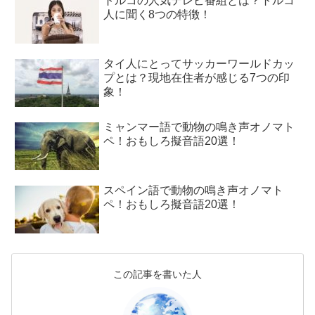
トルコの人気テレビ番組とは？トルコ
人に聞く8つの特徴！
タイ人にとってサッカーワールドカッ
プとは？現地在住者が感じる7つの印
象！
ミャンマー語で動物の鳴き声オノマト
ペ！おもしろ擬音語20選！
スペイン語で動物の鳴き声オノマト
ペ！おもしろ擬音語20選！
この記事を書いた人