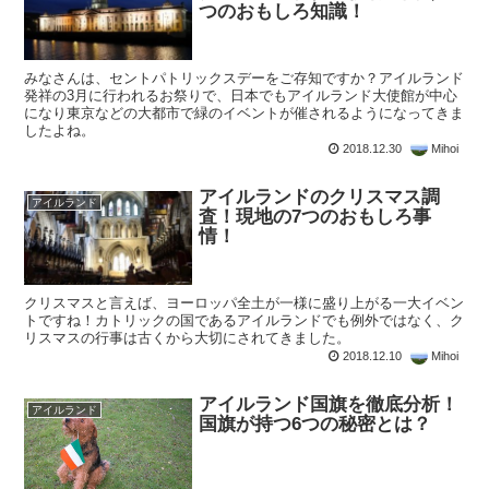
つのおもしろ知識！
みなさんは、セントパトリックスデーをご存知ですか？アイルランド
発祥の3月に行われるお祭りで、日本でもアイルランド大使館が中心
になり東京などの大都市で緑のイベントが催されるようになってきま
したよね。
2018.12.30
Mihoi
アイルランドのクリスマス調
アイルランド
査！現地の7つのおもしろ事
情！
クリスマスと言えば、ヨーロッパ全土が一様に盛り上がる一大イベン
トですね！カトリックの国であるアイルランドでも例外ではなく、ク
リスマスの行事は古くから大切にされてきました。
2018.12.10
Mihoi
アイルランド国旗を徹底分析！
アイルランド
国旗が持つ6つの秘密とは？