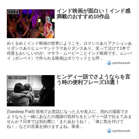
インド映画が面白い！インド感
インド
満載のおすすめ10作品
めくるめくインド映画の世界にようこそ。ロマンスありアクションあ
りダンスありヒューマンドラマありダンスあり。笑って泣けて1本で
何度もおいしいのが、マサラ・ムービーことインド映画です。ムンバ
イ（ボンベイ）で作られる映画はボリウッドとも呼...
spintheearth
ヒンディー語でさようならを言
「あいさつ」
う時の便利フレーズ15選！
(Sandeep Patil) 現地でお世話になった人や友人に、別れの場面でさ
ようならと一緒にあなたの感謝の気持ちをヒンディー語で伝えてみま
せんか？日本では別れ際に「また会おうね！」「体に気を付けて
ね！」などの言葉を掛けますよね。筆者...
spintheearth