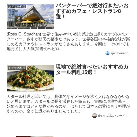
バンクーバーで絶対行きたいお
おすすめ料理
すすめカフェ・レストラン8
選！
(Ross G. Strachan) 世界で住みやすい都市第1位に輝くカナダのバン
クーバー。さすが移民の都市だけあって、世界各国の本格的な味が楽
しめるカフェやレストランがたくさんあります。今回は、その中でも
地元民に大人気(筆者のヘビロ...
spintheearth
現地で絶対食べたいおすすめカ
おすすめ料理
タール料理15選！
カタール料理と聞いても、具体的なイメージが沸く人はなかなかいな
いと思います。カタールに長年滞在した筆者も、実際に現地で暮らし
始めるまではどんな物があるのか、はたして日本人の舌に合う料理が
あるのか、全く知識がありませんでした。
食いしん坊バンザイ！