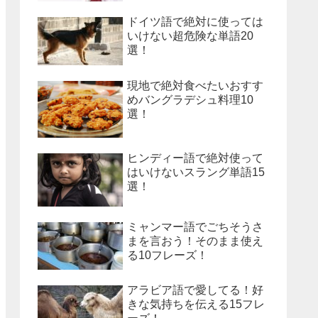
ドイツ語で絶対に使っては
いけない超危険な単語20
選！
現地で絶対食べたいおすす
めバングラデシュ料理10
選！
ヒンディー語で絶対使って
はいけないスラング単語15
選！
ミャンマー語でごちそうさ
まを言おう！そのまま使え
る10フレーズ！
アラビア語で愛してる！好
きな気持ちを伝える15フレ