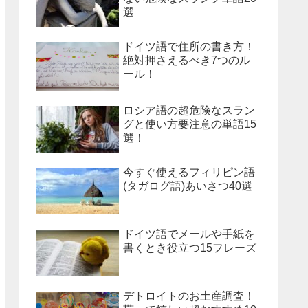
選
ドイツ語で住所の書き方！
絶対押さえるべき7つのル
ール！
ロシア語の超危険なスラン
グと使い方要注意の単語15
選！
今すぐ使えるフィリピン語
(タガログ語)あいさつ40選
ドイツ語でメールや手紙を
書くとき役立つ15フレーズ
デトロイトのお土産調査！