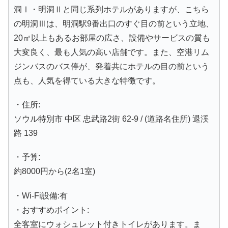
洞Ⅰ・明洞Ⅱと同じ系列ホテルがありますが、こちら
の明洞Ⅲは、明洞駅9番出口のすぐ目の前という立地、
20㎡以上もあるお部屋の広さ、設備やサービスの質も
大変良く、最も人気の高い店舗です。また、空港リム
ジンバスのバス停が、発着共にホテルの目の前という
点も、人気を得ている大きな特徴です。
・住所:
ソウル特別市 中区 忠武路2街 62-9 / (道路名住所) 退渓
路 139
・予算:
約8000円から(2名1室)
・Wi-Fi設備:有
・おすすめポイント:
全客室にウォシュレット付きトイレがあります。ま