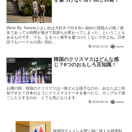
(flickr By -Kenzie-) はじめは大好きで付き合い始めた韓国人の彼／彼
女であっても時間が過ぎて気持ちが変わってしまった、ということも
あるものです。でも、なるべく相手を傷つけたくないですよね。日本
語でもハードルの高い別れ...
namu
2018.10.23
韓国のクリスマスはどんな感
韓国
じ？6つのおもしろ豆知識！
お隣の国・韓国のクリスマスは一体どんな様子なのか、あなたはご存
知ですか？日本のようにクリスマスケーキを食べたり、カップルで過
ごしたりするのか、とても気になります。
namu
2019.05.10
韓国語でトイレを聞く時に使える超便利