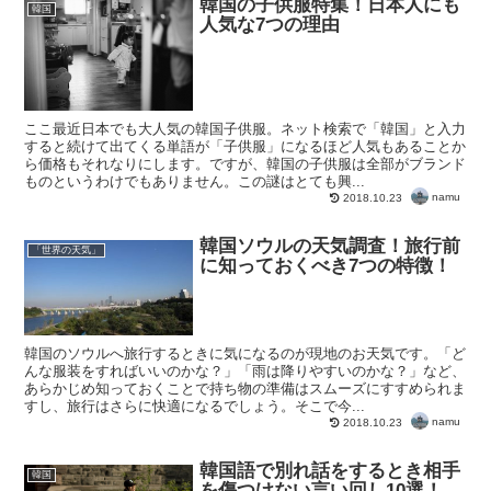
韓国の子供服特集！日本人にも
韓国
人気な7つの理由
ここ最近日本でも大人気の韓国子供服。ネット検索で「韓国」と入力
すると続けて出てくる単語が「子供服」になるほど人気もあることか
ら価格もそれなりにします。ですが、韓国の子供服は全部がブランド
ものというわけでもありません。この謎はとても興...
namu
2018.10.23
韓国ソウルの天気調査！旅行前
「世界の天気」
に知っておくべき7つの特徴！
韓国のソウルへ旅行するときに気になるのが現地のお天気です。「ど
んな服装をすればいいのかな？」「雨は降りやすいのかな？」など、
あらかじめ知っておくことで持ち物の準備はスムーズにすすめられま
すし、旅行はさらに快適になるでしょう。そこで今...
namu
2018.10.23
韓国語で別れ話をするとき相手
韓国
を傷つけない言い回し10選！