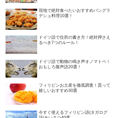
現地で絶対食べたいおすすめバングラ
デシュ料理10選！
ドイツ語で住所の書き方！絶対押さえ
るべき7つのルール！
ドイツ語で動物の鳴き声オノマトペ！
おもしろ擬声語20選！
フィリピンお土産を徹底調査！貰って
嬉しいおすすめ30選
今すぐ使えるフィリピン語(タガログ
語)あいさつ40選