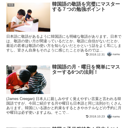
韓国語の敬語を完璧にマスター
韓国
する７つの勉強ポイント
日本語に敬語があるように韓国語にも明確な敬語があります。日本で
は、敬語の使い方が間違っているだとか、敬語に自信がないだとか、
最近の若者は敬語の使い方を知らないだとかという話をよく耳にしま
すし、皆さん自身もそのように感じたことがあるのでは...
namu
2018.12.31
韓国語の月・曜日を簡単にマス
韓国
ターする6つの法則！
(James Creegan) 日本人に親しみやすく覚えやすい言葉と言われる韓
国語ですが、今回ご紹介する月や曜日も日本語と同じ法則がたくさん
あります。韓国にいる誰かと約束をするときやホテルなどの予約に月
や曜日は必ず使いますよね。そこで...
namu
2018.10.23