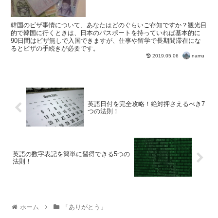
韓国のビザ事情について、あなたはどのぐらいご存知ですか？観光目
的で韓国に行くときは、日本のパスポートを持っていれば基本的に
90日間はビザ無しで入国できますが、仕事や留学で長期間滞在にな
るとビザの手続きが必要です。
namu
2019.05.06
英語日付を完全攻略！絶対押さえるべき7
つの法則！
英語の数字表記を簡単に習得できる5つの
法則！
ホーム
「ありがとう」