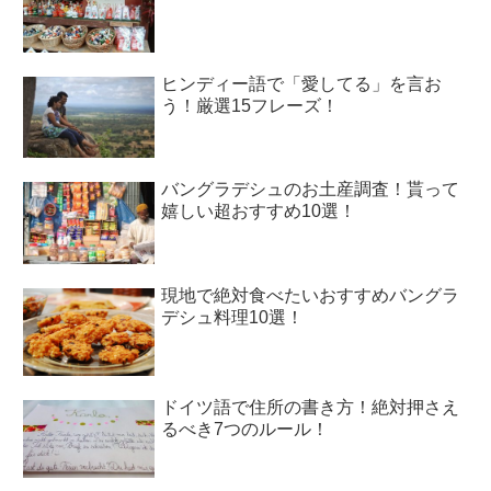
ヒンディー語で「愛してる」を言お
う！厳選15フレーズ！
バングラデシュのお土産調査！貰って
嬉しい超おすすめ10選！
現地で絶対食べたいおすすめバングラ
デシュ料理10選！
ドイツ語で住所の書き方！絶対押さえ
るべき7つのルール！