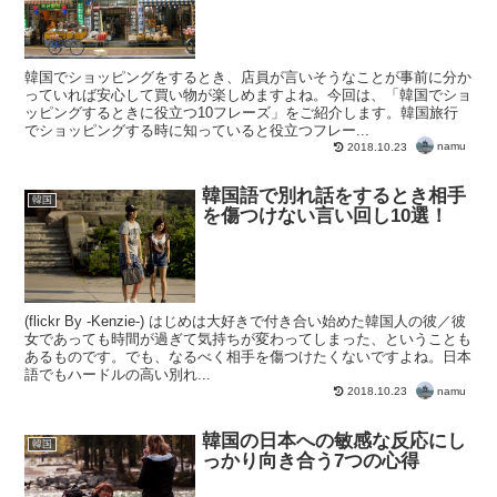
韓国でショッピングをするとき、店員が言いそうなことが事前に分か
っていれば安心して買い物が楽しめますよね。今回は、「韓国でショ
ッピングするときに役立つ10フレーズ」をご紹介します。韓国旅行
でショッピングする時に知っていると役立つフレー...
namu
2018.10.23
韓国語で別れ話をするとき相手
韓国
を傷つけない言い回し10選！
(flickr By -Kenzie-) はじめは大好きで付き合い始めた韓国人の彼／彼
女であっても時間が過ぎて気持ちが変わってしまった、ということも
あるものです。でも、なるべく相手を傷つけたくないですよね。日本
語でもハードルの高い別れ...
namu
2018.10.23
韓国の日本への敏感な反応にし
韓国
っかり向き合う7つの心得