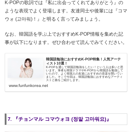
K-POPの歌詞では『私に出会ってくれてありがとう』の
ような表現でよく登場します。友達同士や後輩には『コマ
ウォ (고마워)！』と明るく言ってみましょう。
なお、韓国語を学ぶ上でおすすめK-POP情報を集めた記
事が以下になります。ぜひ合わせて読んでみてください。
韓国語勉強におすすめK-POP特集！人気アーテ
ィスト10選！
K-POPを通して韓国語勉強をしたい！という人は多いと思
います。筆者も韓国ドラマやK-POPから韓国語を勉強して
いたので、よく韓国人の友達におすすめの音楽を聞いてい
ました。そこで今回は、韓国語勉強におすすめなアーティ
ストと曲をご紹介します。
www.funfunkorea.net
7. 『チョンマル コマウォヨ (정말 고마워요)』