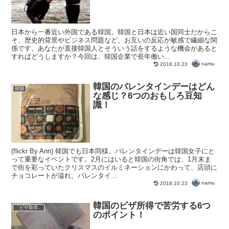
日本から一番近い外国である韓国。韓国と日本は近い国同士だからこ
そ、歴史的背景やビジネス問題など、お互いの反応が敏感で繊細な関
係です。あなたが直接韓国人とそういう話をするような機会があると
すればどうしますか？今回は、韓国企業で長年働い...
namu
2018.10.23
韓国のバレンタインデーはどん
韓国
な感じ？6つのおもしろ豆知
識！
(flickr By Ann) 韓国でも日本同様、バレンタインデーは韓国女子にと
って重要なイベントです。2月にはいると韓国の街角では、1月末ま
で街を彩っていたクリスマスのイルミネーションにかわって、店頭に
チョコレートが溢れ、バレンタイ...
namu
2018.10.23
韓国のビザ所得で苦労する6つ
「ビザ取得」
のポイント！