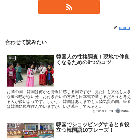
namu
合わせて読みたい
韓国人の性格調査！現地で仲良
韓国
くなるための8つのコツ
お隣の国、韓国は何かと身近に感じる国ですが、見た目も文化も大き
な違和感がない分、お付き合いの方法も日本式で通じるだろうと考え
る人が多いようです。しかし、韓国はあくまでも大陸気質の国。筆者
は韓国に現在住んでいますが、いざ暮らしてみると...
namu
2018.10.23
韓国でショッピングするとき役
韓国
立つ韓国語10フレーズ！