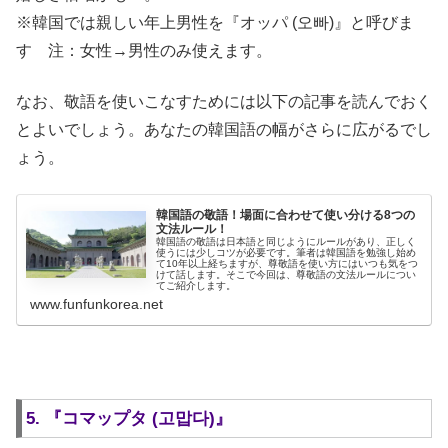
※韓国では親しい年上男性を『オッパ (오빠)』と呼びま
す 注：女性→男性のみ使えます。
なお、敬語を使いこなすためには以下の記事を読んでおく
とよいでしょう。あなたの韓国語の幅がさらに広がるでし
ょう。
韓国語の敬語！場面に合わせて使い分ける8つの
文法ルール！
韓国語の敬語は日本語と同じようにルールがあり、正しく
使うには少しコツが必要です。筆者は韓国語を勉強し始め
て10年以上経ちますが、尊敬語を使い方にはいつも気をつ
けて話します。そこで今回は、尊敬語の文法ルールについ
てご紹介します。
www.funfunkorea.net
5. 『コマップタ (고맙다)』