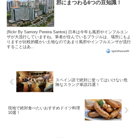
邪にまつわる6つの豆知識！
(flickr By Samory Pereira Santos) 日本は今年も風邪やインフルエン
ザが大流行していますね。筆者が住んでいるブラジルは、場所にもよ
りますが比較的暖かい土地なのであまり風邪やインフルエンザが流行
することはあ...
spintheearth
スペイン語で絶対に使ってはいけない危
険なスラング単語21選！
現地で絶対食べたいおすすめドイツ料理
10選！