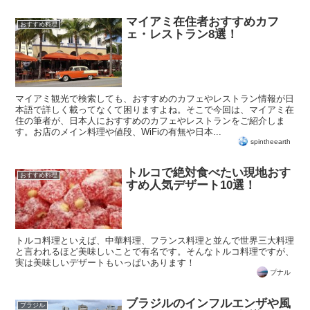
マイアミ在住者おすすめカフ
おすすめ料理
ェ・レストラン8選！
マイアミ観光で検索しても、おすすめのカフェやレストラン情報が日
本語で詳しく載ってなくて困りますよね。そこで今回は、マイアミ在
住の筆者が、日本人におすすめのカフェやレストランをご紹介しま
す。お店のメイン料理や値段、WiFiの有無や日本...
spintheearth
トルコで絶対食べたい現地おす
おすすめ料理
すめ人気デザート10選！
トルコ料理といえば、中華料理、フランス料理と並んで世界三大料理
と言われるほど美味しいことで有名です。そんなトルコ料理ですが、
実は美味しいデザートもいっぱいあります！
プナル
ブラジルのインフルエンザや風
ブラジル