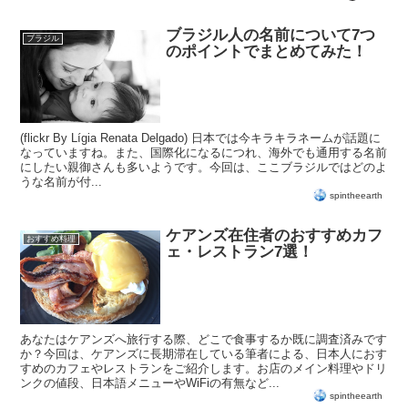
ブラジル人の名前について7つ
ブラジル
のポイントでまとめてみた！
(flickr By Lígia Renata Delgado) 日本では今キラキラネームが話題に
なっていますね。また、国際化になるにつれ、海外でも通用する名前
にしたい親御さんも多いようです。今回は、ここブラジルではどのよ
うな名前が付...
spintheearth
ケアンズ在住者のおすすめカフ
おすすめ料理
ェ・レストラン7選！
あなたはケアンズへ旅行する際、どこで食事するか既に調査済みです
か？今回は、ケアンズに長期滞在している筆者による、日本人におす
すめのカフェやレストランをご紹介します。お店のメイン料理やドリ
ンクの値段、日本語メニューやWiFiの有無など...
spintheearth