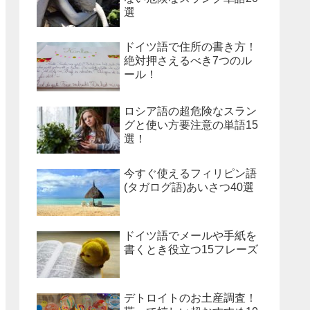
選
ドイツ語で住所の書き方！
絶対押さえるべき7つのル
ール！
ロシア語の超危険なスラン
グと使い方要注意の単語15
選！
今すぐ使えるフィリピン語
(タガログ語)あいさつ40選
ドイツ語でメールや手紙を
書くとき役立つ15フレーズ
デトロイトのお土産調査！