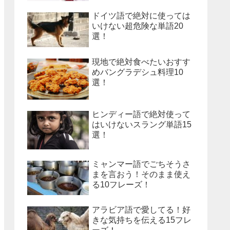
ドイツ語で絶対に使っては
いけない超危険な単語20
選！
現地で絶対食べたいおすす
めバングラデシュ料理10
選！
ヒンディー語で絶対使って
はいけないスラング単語15
選！
ミャンマー語でごちそうさ
まを言おう！そのまま使え
る10フレーズ！
アラビア語で愛してる！好
きな気持ちを伝える15フレ