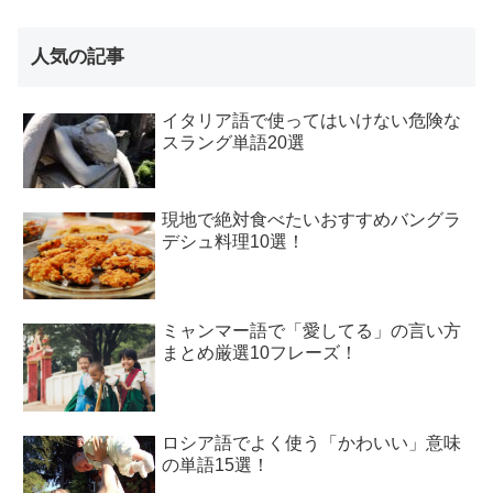
人気の記事
イタリア語で使ってはいけない危険な
スラング単語20選
現地で絶対食べたいおすすめバングラ
デシュ料理10選！
ミャンマー語で「愛してる」の言い方
まとめ厳選10フレーズ！
ロシア語でよく使う「かわいい」意味
の単語15選！