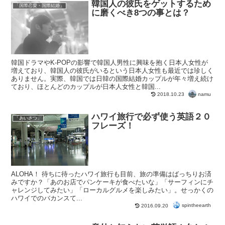
韓国人の彼氏をゲットするため
「国際恋愛・国際結婚」
に磨くべき8つの事とは？
韓国ドラマやK-POPの影響で韓国人男性に興味を抱く日本人女性が
増えており、韓国人の彼氏がいるという日本人女性も最近では珍しく
ありません。実際、韓国では日韓の国際結婚カップルが年々増え続け
ており、ほとんどのカップルが日本人女性と韓国...
namu
2018.10.23
ハワイ旅行で必ず使う英語２０
「あいさつ」
フレーズ！
ALOHA！ 待ちに待ったハワイ旅行も目前、旅の準備はばっちりお済
みですか？「あのお店でパンケーキが食べたいな」「サーフィンにチ
ャレンジしてみたい」「ローカルグルメを楽しみたい」。せっかくの
ハワイでのバカンスて...
spintheearth
2016.09.20