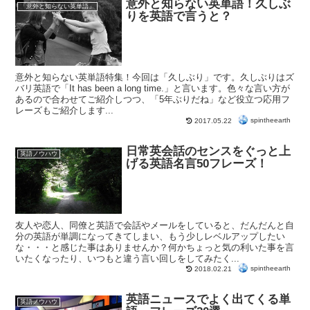
意外と知らない英単語！久しぶ
「意外と知らない英単語」
りを英語で言うと？
意外と知らない英単語特集！今回は「久しぶり」です。久しぶりはズ
バリ英語で「It has been a long time.」と言います。色々な言い方が
あるので合わせてご紹介しつつ、「5年ぶりだね」など役立つ応用フ
レーズもご紹介します...
spintheearth
2017.05.22
日常英会話のセンスをぐっと上
英語ノウハウ
げる英語名言50フレーズ！
友人や恋人、同僚と英語で会話やメールをしていると、だんだんと自
分の英語が単調になってきてしまい、もう少しレベルアップしたい
な・・・と感じた事はありませんか？何かちょっと気の利いた事を言
いたくなったり、いつもと違う言い回しをしてみたく...
spintheearth
2018.02.21
英語ニュースでよく出てくる単
英語ノウハウ