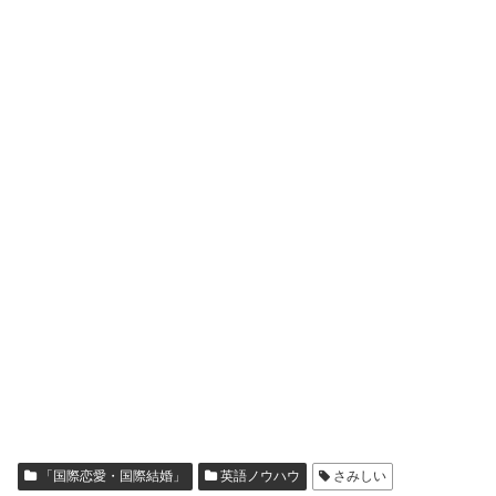
「国際恋愛・国際結婚」
英語ノウハウ
さみしい