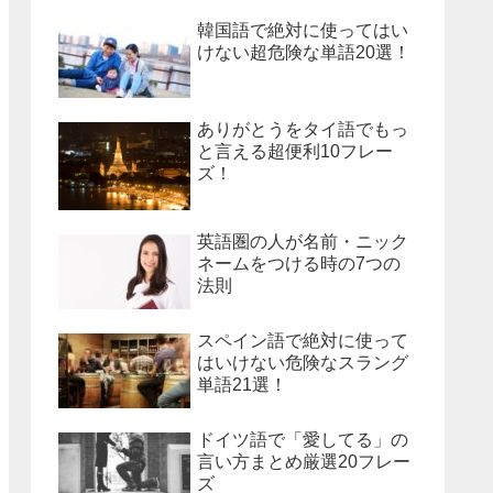
韓国語で絶対に使ってはい
けない超危険な単語20選！
ありがとうをタイ語でもっ
と言える超便利10フレー
ズ！
英語圏の人が名前・ニック
ネームをつける時の7つの
法則
スペイン語で絶対に使って
はいけない危険なスラング
単語21選！
ドイツ語で「愛してる」の
言い方まとめ厳選20フレー
ズ