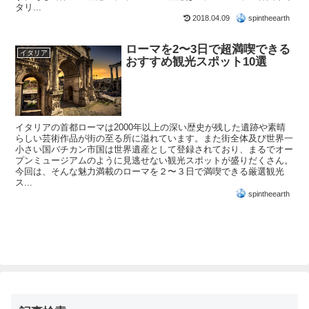
タリ...
2018.04.09
spintheearth
ローマを2〜3日で超満喫できる
イタリア
おすすめ観光スポット10選
イタリアの首都ローマは2000年以上の深い歴史が残した遺跡や素晴
らしい芸術作品が街の至る所に溢れています。また街全体及び世界一
小さい国バチカン市国は世界遺産として登録されており、まるでオー
プンミュージアムのように見逃せない観光スポットが盛りだくさん。
今回は、そんな魅力満載のローマを２〜３日で満喫できる厳選観光
ス...
spintheearth