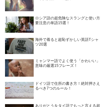
ロシア語の超危険なスラングと使い方
要注意の単語15選！
海外で着ると超恥ずかしい英語Tシャ
ツ20選
ミャンマー語でよく使う「かわいい」
意味の厳選15フレーズ！
ドイツ語で住所の書き方！絶対押さえ
るべき7つのルール！
ありがとうをタイ語でもっと言える超