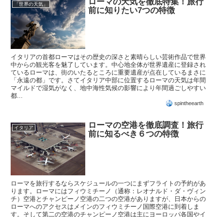
ローマの天気を徹底特集！旅行
「世界の天気」
前に知りたい7つの特徴
イタリアの首都ローマはその歴史の深さと素晴らしい芸術作品で世界
中からの観光客を魅了しています。中心地全体が世界遺産に登録され
ているローマは、街のいたるところに重要遺産が点在しているまさに
「永遠の都」です。さてイタリア中部に位置するローマの天気は年間
マイルドで湿気がなく、地中海性気候の影響により年間過ごしやすい
都...
spintheearth
ローマの空港を徹底調査！旅行
イタリア
前に知るべき６つの特徴
ローマを旅行するならスケジュールの一つにまずフライトの予約があ
ります。ローマにはフィウミチーノ（通称：レオナルド・ダ・ヴィン
チ）空港とチャンピーノ空港の二つの空港がありますが、日本からの
ローマへのアクセスはメインのフィウミチーノ国際空港に到着しま
す。そして第二の空港のチャンピーノ空港は主にヨーロッパ各国やイ