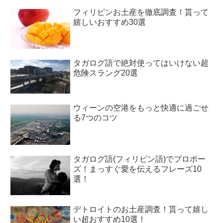
フィリピンお土産を徹底調査！貰って
嬉しいおすすめ30選
タガログ語で絶対使ってはいけない超
危険スラング20選
ウィーンの空港をもっと快適に過ごせ
る7つのコツ
タガログ語(フィリピン語)でプロポー
ズ！まっすぐ愛を伝えるフレーズ10
選！
デトロイトのお土産調査！貰って嬉し
い超おすすめ10選！