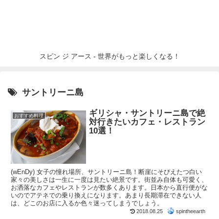
スピン ジ アース - 世界がもっと楽しくなる！
サントリーニ島
ギリシャ・サントリーニ島で絶
おすすめ料理
対行きたいカフェ・レストラン
10選！
(wEnDy) 女子の憧れ場所、サントリーニ島！断崖にそびえたつ白い
家々の美しさは一生に一度は見たい絶景です。街並み自体も可愛く、
お洒落なカフェやレストランが数多くあります。日本から直行便がな
いのでアテネでの乗り換えになります。あまり長期滞在できない人
は、どこのお店に入るか色々迷ってしまうでしょう。
2018.08.25
spintheearth