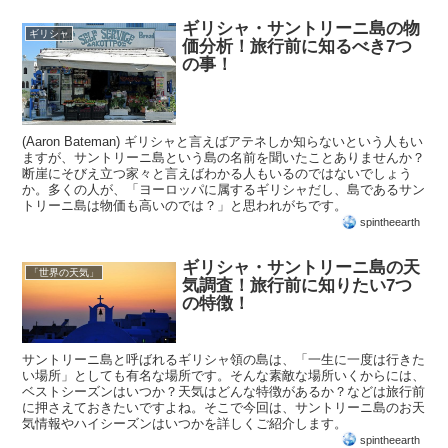
ギリシャ・サントリーニ島の物
ギリシャ
価分析！旅行前に知るべき7つ
の事！
(Aaron Bateman) ギリシャと言えばアテネしか知らないという人もい
ますが、サントリーニ島という島の名前を聞いたことありませんか？
断崖にそびえ立つ家々と言えばわかる人もいるのではないでしょう
か。多くの人が、「ヨーロッパに属するギリシャだし、島であるサン
トリーニ島は物価も高いのでは？」と思われがちです。
spintheearth
ギリシャ・サントリーニ島の天
「世界の天気」
気調査！旅行前に知りたい7つ
の特徴！
サントリーニ島と呼ばれるギリシャ領の島は、「一生に一度は行きた
い場所」としても有名な場所です。そんな素敵な場所いくからには、
ベストシーズンはいつか？天気はどんな特徴があるか？などは旅行前
に押さえておきたいですよね。そこで今回は、サントリーニ島のお天
気情報やハイシーズンはいつかを詳しくご紹介します。
spintheearth