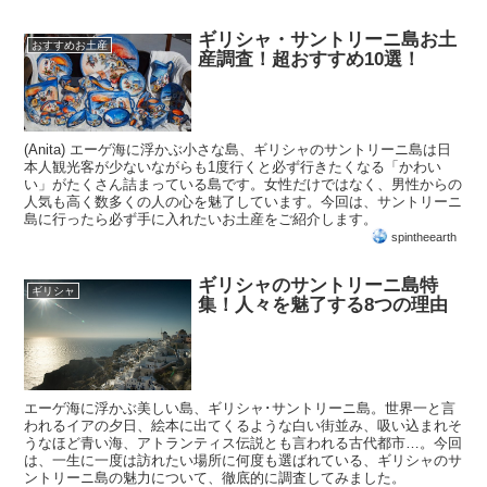
ギリシャ・サントリーニ島お土
おすすめお土産
産調査！超おすすめ10選！
(Anita) エーゲ海に浮かぶ小さな島、ギリシャのサントリーニ島は日
本人観光客が少ないながらも1度行くと必ず行きたくなる「かわい
い」がたくさん詰まっている島です。女性だけではなく、男性からの
人気も高く数多くの人の心を魅了しています。今回は、サントリーニ
島に行ったら必ず手に入れたいお土産をご紹介します。
spintheearth
ギリシャのサントリーニ島特
ギリシャ
集！人々を魅了する8つの理由
エーゲ海に浮かぶ美しい島、ギリシャ･サントリーニ島。世界一と言
われるイアの夕日、絵本に出てくるような白い街並み、吸い込まれそ
うなほど青い海、アトランティス伝説とも言われる古代都市…。今回
は、一生に一度は訪れたい場所に何度も選ばれている、ギリシャのサ
ントリーニ島の魅力について、徹底的に調査してみました。