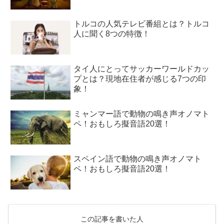
トルコの人気テレビ番組とは？トルコ
人に聞く8つの特徴！
タイ人にとってサッカーワールドカッ
プとは？現地在住者が感じる7つの印
象！
ミャンマー語で動物の鳴き声オノマト
ペ！おもしろ擬音語20選！
スペイン語で動物の鳴き声オノマト
ペ！おもしろ擬音語20選！
この記事を書いた人