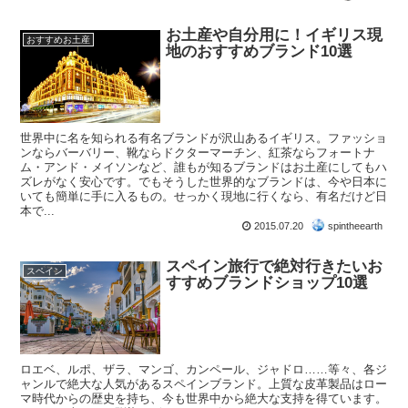
お土産や自分用に！イギリス現
おすすめお土産
地のおすすめブランド10選
世界中に名を知られる有名ブランドが沢山あるイギリス。ファッショ
ンならバーバリー、靴ならドクターマーチン、紅茶ならフォートナ
ム・アンド・メイソンなど、誰もが知るブランドはお土産にしてもハ
ズレがなく安心です。でもそうした世界的なブランドは、今や日本に
いても簡単に手に入るもの。せっかく現地に行くなら、有名だけど日
本で...
2015.07.20
spintheearth
スペイン旅行で絶対行きたいお
スペイン
すすめブランドショップ10選
ロエベ、ルポ、ザラ、マンゴ、カンペール、ジャドロ……等々、各ジ
ャンルで絶大な人気があるスペインブランド。上質な皮革製品はロー
マ時代からの歴史を持ち、今も世界中から絶大な支持を得ています。