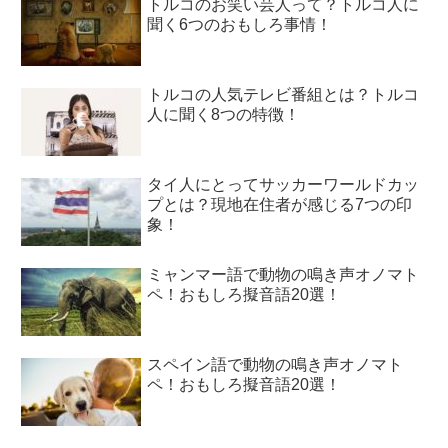
トルコのお笑い芸人って？トルコ人に
聞く6つのおもしろ事情！
トルコの人気テレビ番組とは？トルコ
人に聞く8つの特徴！
タイ人にとってサッカーワールドカッ
プとは？現地在住者が感じる7つの印
象！
ミャンマー語で動物の鳴き声オノマト
ペ！おもしろ擬音語20選！
スペイン語で動物の鳴き声オノマト
ペ！おもしろ擬音語20選！