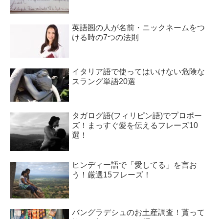
英語圏の人が名前・ニックネームをつ
ける時の7つの法則
イタリア語で使ってはいけない危険な
スラング単語20選
タガログ語(フィリピン語)でプロポー
ズ！まっすぐ愛を伝えるフレーズ10
選！
ヒンディー語で「愛してる」を言お
う！厳選15フレーズ！
バングラデシュのお土産調査！貰って